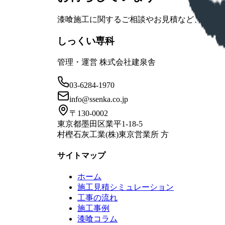
漆喰施工に関するご相談やお見積など、お気
しっくい専科
管理・運営 株式会社建泉舎
03-6284-1970
info@ssenka.co.jp
〒130-0002
東京都墨田区業平1-18-5
村樫石灰工業(株)東京営業所 方
サイトマップ
ホーム
施工見積シミュレーション
工事の流れ
施工事例
漆喰コラム